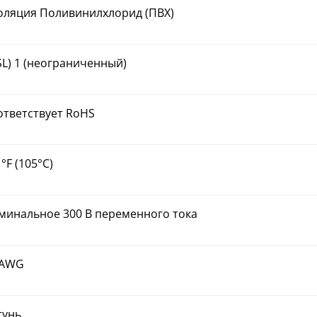
оляция Поливинилхлорид (ПВХ)
SL) 1 (неограниченный)
ответствует RoHS
°F (105°C)
минальное 300 В переменного тока
 AWG
тунь