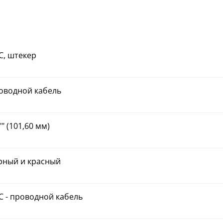
C, штекер
оводной кабель
"" (101,60 мм)
рный и красный
C - проводной кабель