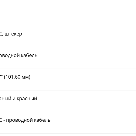
C, штекер
оводной кабель
"" (101,60 мм)
рный и красный
C - проводной кабель