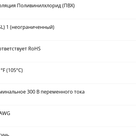
оляция Поливинилхлорид (ПВХ)
SL) 1 (неограниченный)
ответствует RoHS
°F (105°C)
минальное 300 В переменного тока
 AWG
тунь