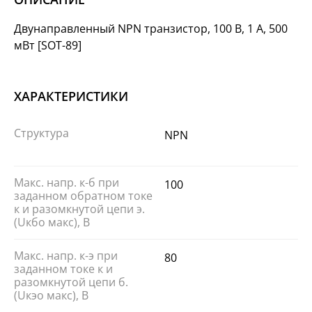
Двунаправленный NPN транзистор, 100 В, 1 А, 500
мВт [SOT-89]
ХАРАКТЕРИСТИКИ
Структура
NPN
Макс. напр. к-б при
100
заданном обратном токе
к и разомкнутой цепи э.
(Uкбо макс), В
Макс. напр. к-э при
80
заданном токе к и
разомкнутой цепи б.
(Uкэо макс), В