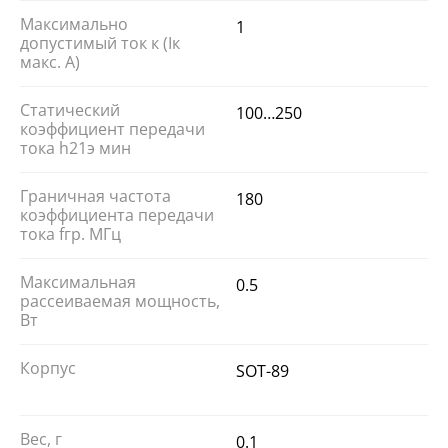
Максимально
1
допустимый ток к (Iк
макс. А)
Статический
100…250
коэффициент передачи
тока h21э мин
Граничная частота
180
коэффициента передачи
тока fгр. МГц
Максимальная
0.5
рассеиваемая мощность,
Вт
Корпус
SOT-89
Вес, г
0.1