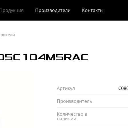
Продукция
Производители
Контакты
ерители
05C104M5RAC
Артикул
С08
Производитель
Количество в
наличии