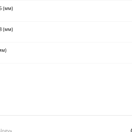
5 (мм)
8 (мм)
мм)
ology»