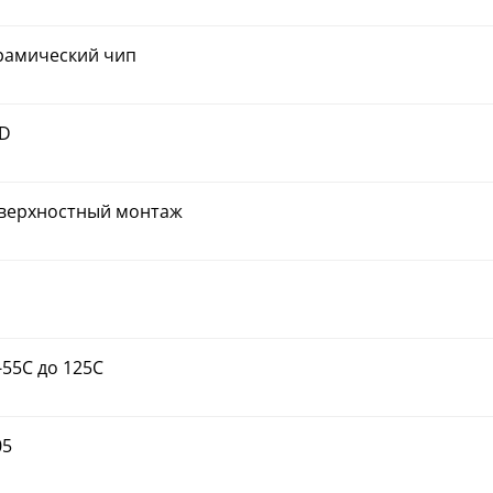
рамический чип
D
верхностный монтаж
-55C до 125C
05