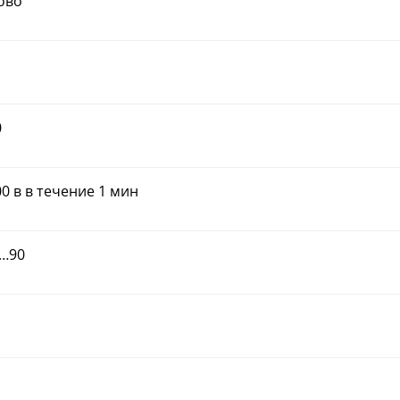
ово
0
0 в в течение 1 мин
0…90