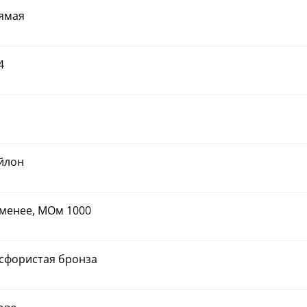
ямая
4
йлон
 менее, МОм 1000
сфористая бронза