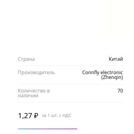
Страна
Китай
Производитель
Connfly electronic
(Zhenqin)
Количество в
70
наличии
1,27 ₽
за 1 шт. с НДС