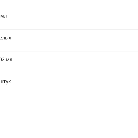
 мл
белых
02 мл
 штук