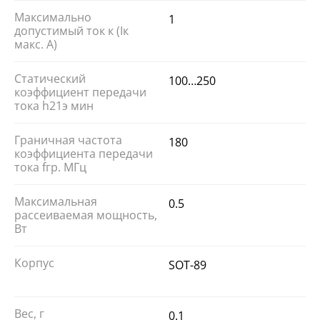
Максимально
1
допустимый ток к (Iк
макс. А)
Статический
100…250
коэффициент передачи
тока h21э мин
Граничная частота
180
коэффициента передачи
тока fгр. МГц
Максимальная
0.5
рассеиваемая мощность,
Вт
Корпус
SOT-89
Вес, г
0.1