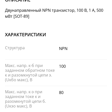
Двунаправленный NPN транзистор, 100 В, 1 А, 500
мВт [SOT-89]
ХАРАКТЕРИСТИКИ
Структура
NPN
Макс. напр. к-б при
100
заданном обратном токе
к и разомкнутой цепи э.
(Uкбо макс), В
Макс. напр. к-э при
80
заданном токе к и
разомкнутой цепи б.
(Uкэо макс), В