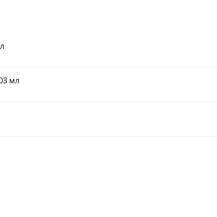
мл
03 мл